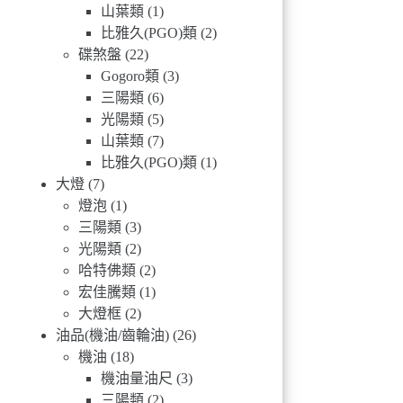
產
個
品
1
山葉類
1
品
產
個
2
比雅久(PGO)類
2
品
產
個
22
碟煞盤
22
個
品
產
3
Gogoro類
3
產
個
品
6
三陽類
6
品
個
產
5
光陽類
5
產
個
品
7
山葉類
7
品
產
個
1
比雅久(PGO)類
1
品
產
個
7
大燈
7
個
品
產
1
燈泡
1
產
個
品
3
三陽類
3
品
產
個
2
光陽類
2
品
產
個
2
哈特佛類
2
品
產
個
1
宏佳騰類
1
品
產
個
2
大燈框
2
個
品
產
26
油品(機油/齒輪油)
26
產
品
個
18
機油
18
個
品
產
3
機油量油尺
3
產
個
品
2
三陽類
2