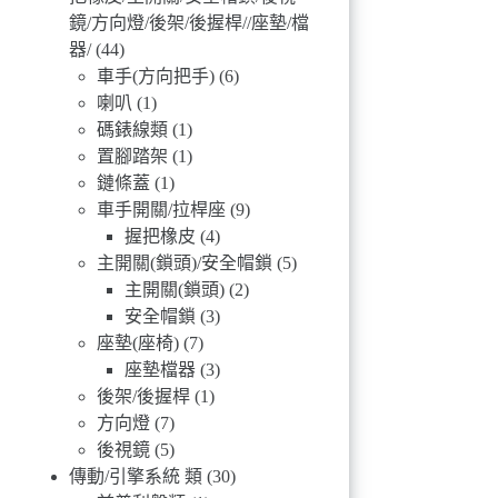
鏡/方向燈/後架/後握桿//座墊/檔
44
器/
44
個
6
車手(方向把手)
6
產
個
1
喇叭
1
品
個
產
1
碼錶線類
1
產
個
品
1
置腳踏架
1
品
產
個
1
鏈條蓋
1
個
品
產
9
車手開關/拉桿座
9
產
品
個
4
握把橡皮
4
品
個
產
5
主開關(鎖頭)/安全帽鎖
5
產
品
個
2
主開關(鎖頭)
2
品
個
產
3
安全帽鎖
3
個
產
品
7
座墊(座椅)
7
個
產
品
3
座墊檔器
3
產
品
個
1
後架/後握桿
1
品
個
產
7
方向燈
7
個
產
品
5
後視鏡
5
產
個
品
30
傳動/引擎系統 類
30
品
產
個
1