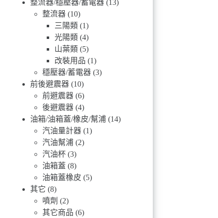
整流器/穩壓器/蓄電器
13
產
品
個
10
整流器
10
個
品
產
1
三陽類
1
產
個
品
4
光陽類
4
品
產
個
5
山葉類
5
品
產
個
1
改裝用品
1
品
產
個
3
穩壓器/蓄電器
3
品
產
個
10
前後避震器
10
個
品
產
6
前避震器
6
產
個
品
4
後避震器
4
品
產
個
14
油箱/油箱蓋/橡皮/幫浦
14
品
產
個
1
汽油量計器
1
品
個
產
2
汽油幫浦
2
個
產
品
3
汽油杯
3
個
產
品
8
油箱蓋
8
產
個
品
5
油箱蓋橡皮
5
品
產
個
8
其它
8
個
品
產
2
噴劑
2
產
個
品
6
其它商品
6