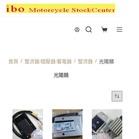
跳
至
主
要
購
內
物
容
車
/
/
/
首頁
整流器/穩壓器/蓄電器
整流器
光陽類
光陽類