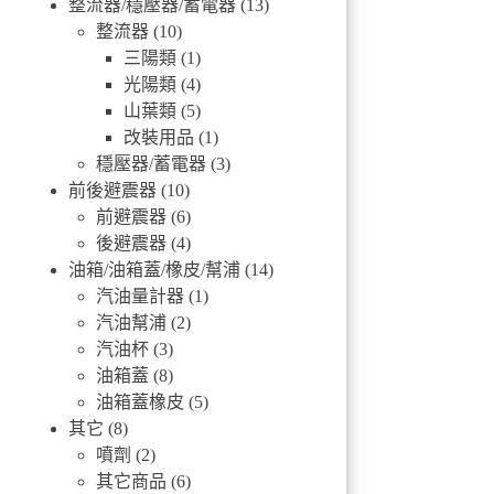
整流器/穩壓器/蓄電器
13
產
品
個
10
整流器
10
個
品
產
1
三陽類
1
產
個
品
4
光陽類
4
品
產
個
5
山葉類
5
品
產
個
1
改裝用品
1
品
產
個
3
穩壓器/蓄電器
3
品
產
個
10
前後避震器
10
個
品
產
6
前避震器
6
產
個
品
4
後避震器
4
品
產
個
14
油箱/油箱蓋/橡皮/幫浦
14
品
產
個
1
汽油量計器
1
品
個
產
2
汽油幫浦
2
個
產
品
3
汽油杯
3
個
產
品
8
油箱蓋
8
產
個
品
5
油箱蓋橡皮
5
品
產
個
8
其它
8
個
品
產
2
噴劑
2
產
個
品
6
其它商品
6