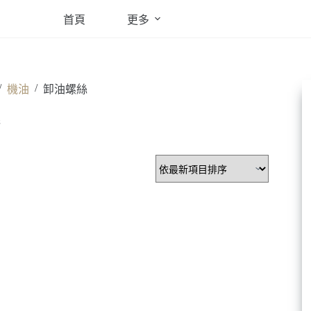
首頁
更多
/
/
機油
卸油螺絲
絲