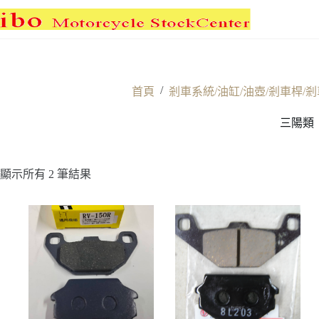
跳
至
主
要
內
/
首頁
剎車系統/油缸/油壺/剎車桿/剎
容
三陽類
依
顯示所有 2 筆結果
最
新
項
目
排
序