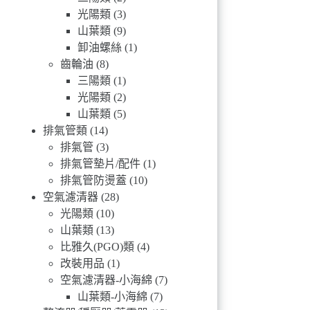
品
個
產
3
光陽類
3
產
個
品
9
山葉類
9
品
產
個
1
卸油螺絲
1
品
產
個
8
齒輪油
8
個
品
產
1
三陽類
1
產
個
品
2
光陽類
2
品
產
個
5
山葉類
5
品
產
個
14
排氣管類
14
個
品
產
3
排氣管
3
產
個
品
1
排氣管墊片/配件
1
品
產
個
10
排氣管防燙蓋
10
品
個
產
28
空氣濾清器
28
個
產
品
10
光陽類
10
個
產
品
13
山葉類
13
產
個
品
4
比雅久(PGO)類
4
品
產
個
1
改裝用品
1
品
個
產
7
空氣濾清器-小海綿
7
產
品
個
7
山葉類-小海綿
7
品
個
產
13