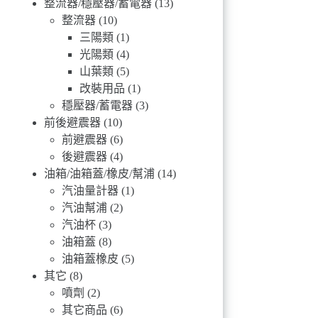
整流器/穩壓器/蓄電器
13
產
品
個
10
整流器
10
個
品
產
1
三陽類
1
產
個
品
4
光陽類
4
品
產
個
5
山葉類
5
品
產
個
1
改裝用品
1
品
產
個
3
穩壓器/蓄電器
3
品
產
個
10
前後避震器
10
個
品
產
6
前避震器
6
產
個
品
4
後避震器
4
品
產
個
14
油箱/油箱蓋/橡皮/幫浦
14
品
產
個
1
汽油量計器
1
品
個
產
2
汽油幫浦
2
個
產
品
3
汽油杯
3
個
產
品
8
油箱蓋
8
產
個
品
5
油箱蓋橡皮
5
品
產
個
8
其它
8
個
品
產
2
噴劑
2
產
個
品
6
其它商品
6