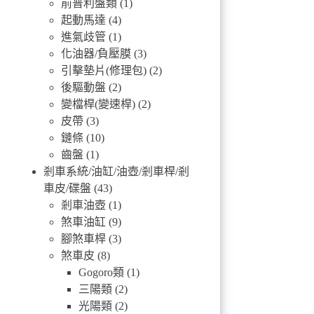
前普利盤類
1
品
個
產
4
起動馬達
4
個
產
品
1
進氣歧管
1
產
個
品
3
化油器/負壓膜
3
品
產
個
2
引擊墊片(修理包)
2
品
產
個
2
後驅動盤
2
個
品
產
2
變檔桿(變速桿)
2
產
個
品
3
皮帶
3
個
品
產
10
鏈條
10
產
個
品
1
齒盤
1
品
個
產
剎車系統/油缸/油壺/剎車桿/剎
產
品
43
車皮/碟盤
43
品
個
1
剎車油壺
1
產
個
9
煞車油缸
9
品
產
個
3
腳煞車桿
3
品
產
個
8
煞車皮
8
個
品
產
1
Gogoro類
1
產
品
個
2
三陽類
2
品
個
產
2
光陽類
2