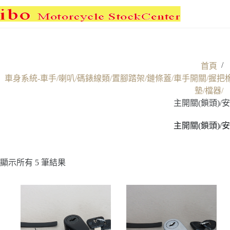
跳
至
主
要
內
/
首頁
容
車身系統-車手/喇叭/碼錶線類/置腳踏架/鏈條蓋/車手開關/握把橡
墊/檔器/
主開關(鎖頭)/
主開關(鎖頭)/
依
顯示所有 5 筆結果
最
新
項
目
排