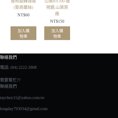
後照鏡轉接座
山葉RS100-後
(墊高螺絲)
視鏡,山葉原
廠
NT$
60
NT$
150
加入購
加入購
物車
物車
聯絡我們
電話: (04) 2222-2808
需要幫忙??
聯絡我們
raychey11@yahoo.com.tw
longday793034@gmail.com