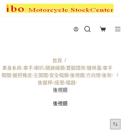
跳
至
主
要
購
內
物
容
車
/
首頁
車身系統-車手/喇叭/碼錶線類/置腳踏架/鏈條蓋/車手
/
開關/握把橡皮/主開關/安全帽鎖/後視鏡/方向燈/後架/
後握桿//座墊/檔器/
後視鏡
後視鏡