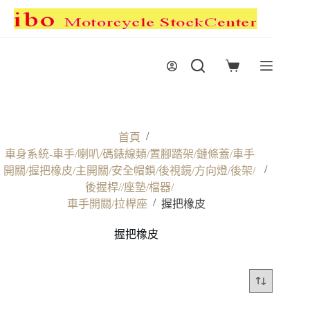
跳
至
主
要
購
內
物
容
車
/
首頁
車身系統-車手/喇叭/碼錶線類/置腳踏架/鏈條蓋/車手
/
開關/握把橡皮/主開關/安全帽鎖/後視鏡/方向燈/後架/
後握桿//座墊/檔器/
/
車手開關/拉桿座
握把橡皮
握把橡皮