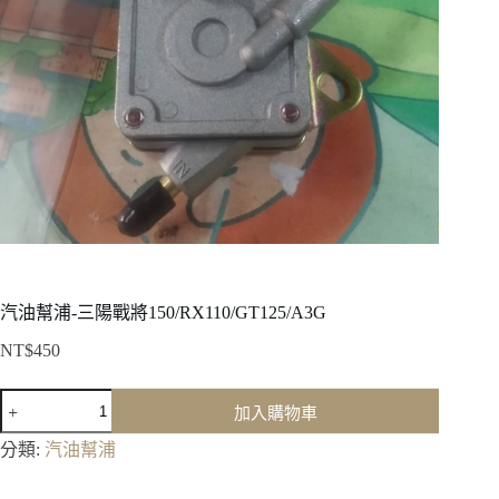
汽油幫浦-三陽戰將150/RX110/GT125/A3G
NT$
450
汽
加入購物車
油
幫
分類:
汽油幫浦
浦-
三