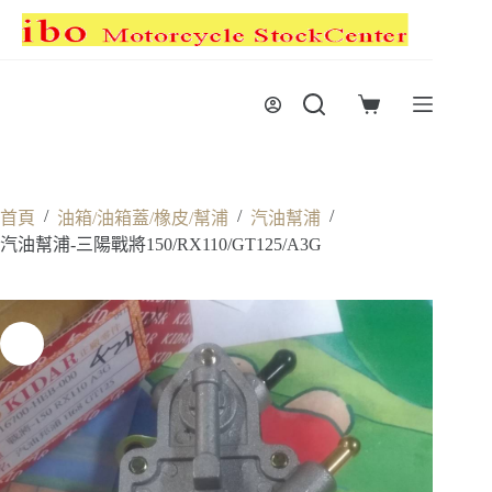
跳
至
主
要
購
內
物
容
車
/
/
/
首頁
油箱/油箱蓋/橡皮/幫浦
汽油幫浦
汽油幫浦-三陽戰將150/RX110/GT125/A3G