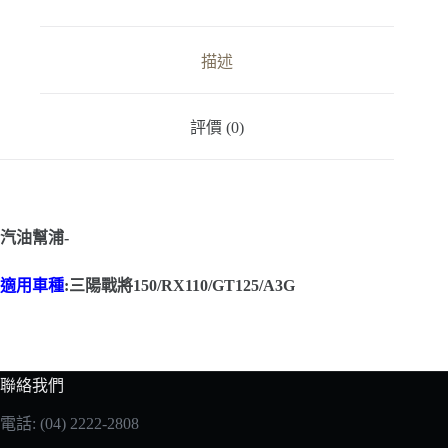
陽
戰
將
描述
150/RX110/GT125/A3G
數
量
評價 (0)
汽油幫浦-
適用車種
:三陽戰將150/RX110/GT125/A3G
聯絡我們
電話: (04) 2222-2808