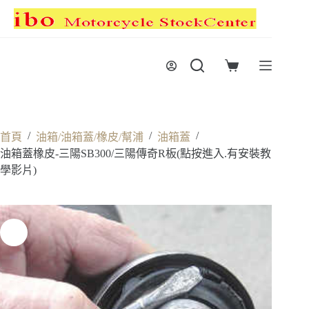
跳
至
主
要
購
內
物
容
車
/
/
/
首頁
油箱/油箱蓋/橡皮/幫浦
油箱蓋
油箱蓋橡皮-三陽SB300/三陽傳奇R板(點按進入.有安裝教
學影片)