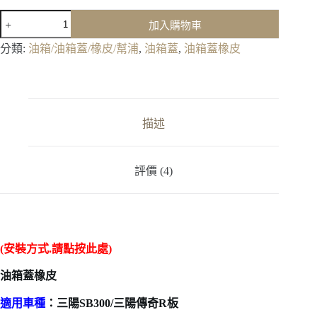
油
加入購物車
箱
蓋
分類:
油箱/油箱蓋/橡皮/幫浦
,
油箱蓋
,
油箱蓋橡皮
橡
皮-
三
陽
SB300/
描述
三
陽
傳
評價 (4)
奇
R
板
(點
按
(安裝方式.請點按此處)
進
入.
油箱蓋橡皮
有
安
適用車種
：三陽SB300/三陽傳奇R板
裝