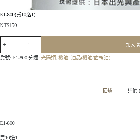
E1-800(買10送1)
NT$
150
E1-
加入購
800(買
10
送
貨號:
E1-800
分類:
光陽類
,
機油
,
油品(機油/齒輪油)
1)
數
量
描述
評價 (
E1-800
買10送1