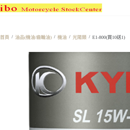
跳
至
主
要
內
/
/
/
/
首頁
油品(機油/齒輪油)
機油
光陽類
E1-800(買10送1)
容