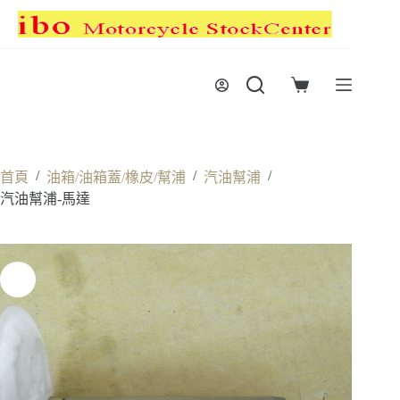
跳
至
主
要
購
內
物
容
車
/
/
/
首頁
油箱/油箱蓋/橡皮/幫浦
汽油幫浦
汽油幫浦-馬達