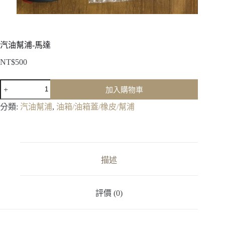
汽油幫浦-馬達
NT$
500
汽
加入購物車
油
幫
分類:
汽油幫浦
,
油箱/油箱蓋/橡皮/幫浦
浦-
馬
達
數
量
描述
評價 (0)