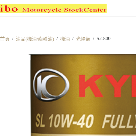
跳
至
主
要
內
/
/
/
/
S2-800
首頁
油品(機油/齒輪油)
機油
光陽類
容