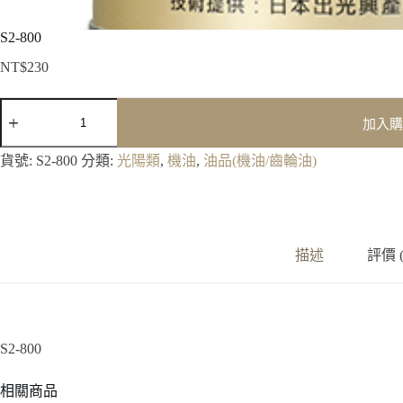
S2-800
NT$
230
S2-
800
加入購
數
量
貨號:
S2-800
分類:
光陽類
,
機油
,
油品(機油/齒輪油)
描述
評價 (
S2-800
相關商品