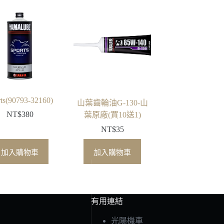
rts(90793-32160)
山葉齒輪油G-130-山
NT$
380
葉原廠(買10送1)
NT$
35
加入購物車
加入購物車
有用連結
光陽機車